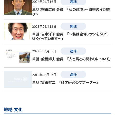
2024年01月16日
趣味
卓話：横田広司 会員 「私の趣味」～四季のイカ釣
り～
2023年09月12日
趣味
卓話：岩本洋子 会員 「～私は宝塚ファンを５０年
近くやっています～」
2023年08月01日
趣味
卓話：舩橋輝夫 会員 「人と馬との関わりについて」
2019年08月06日
趣味
卓話：宮田幹二 「科学研究のサポーター」
地域･文化