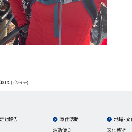
湖1周(ビワイチ)
定と報告
奉仕活動
地域･文
活動便り
文化芸術