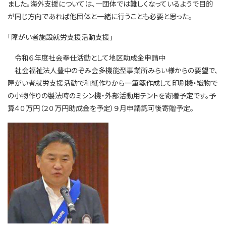
ました。海外支援については、一団体では難しくなっているようで目的
が同じ方向であれば他団体と一緒に行うことも必要と思った。
「障がい者施設就労支援活動支援」
令和６年度社会奉仕活動として地区助成金申請中
社会福祉法人豊中のぞみ会多機能型事業所みらい様からの要望で、
障がい者就労支援活動で和紙作りから一筆箋作成して印刷機・織物で
の小物作りの製法時のミシン機・外部活動用テントを寄贈予定です。予
算４０万円（２０万円助成金を予定）９月申請認可後寄贈予定。