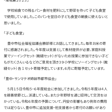
「環境展２０２３」
学校給食での残るパン・食材を肥料にして野菜を作って子ども食堂
で使用していました。このパンを翌日の子ども食堂の朝食に使えないと
思いました。
「子ども食堂」
豊中市社会福祉協議会勝部様とお話ししてきました。毎年お米の寄
付に感謝されました。今年度は支援として教材提供が必要、家庭科授
業でソーイングセット（裁縫セット）がないため授業に参加できない子ど
もがたくさんいるなどのご意見を頂き３９小学校にソーイングセット（裁
縫セット）各 1 セット寄贈予定しています。６月に寄贈予定しています。
「豊中・サンマテオ姉妹市都市協会」
５月１５日令和５・６年度総会に参加してきました。令和５年度は４人
を親善使節とし、派遣している。また少年野球を通じ招待して交流をは
かっている。令和６年度の予算について、円安の影響もあり例年の費用
では足りない、豊中市に追加支援・他支援者から寄付のお願いがあり