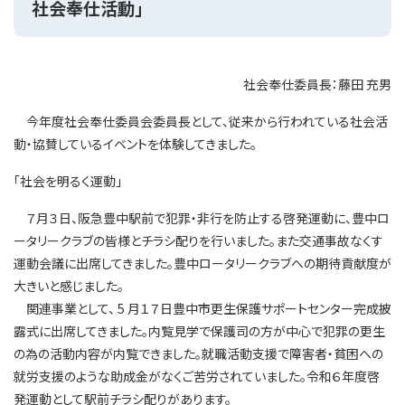
社会奉仕活動」
社会奉仕委員長：藤田 充男
今年度社会奉仕委員会委員長として、従来から行われている社会活
動・協賛しているイベントを体験してきました。
「社会を明るく運動」
７月３日、阪急豊中駅前で犯罪・非行を防止する啓発運動に、豊中ロ
ータリークラブの皆様とチラシ配りを行いました。また交通事故なくす
運動会議に出席してきました。豊中ロータリークラブへの期待貢献度が
大きいと感じました。
関連事業として、 5 月１７日豊中市更生保護サポートセンター完成披
露式に出席してきました。内覧見学で保護司の方が中心で犯罪の更生
の為の活動内容が内覧できました。就職活動支援で障害者・貧困への
就労支援のような助成金がなくご苦労されていました。令和６年度啓
発運動として駅前チラシ配りがあります。