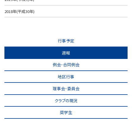
2018年(平成30年)
行事予定
週報
例会･合同例会
地区行事
理事会･委員会
クラブの現況
奨学生